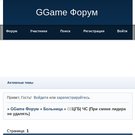
GGame Форум
Форум
Участники
Поиск
Регистрация
Войти
Активные темы
Привет, Гость!
Войдите
или
зарегистрируйтесь
.
»
GGame Форум
»
Больница
»
👨‍⚕ЦГБ| ЧС (При смене лидера
не удалять)
Страница:
1