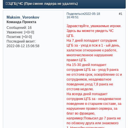
👨‍⚕ЦГБ| ЧС (При смене лидера не удалять)
Поделиться
2022-05-18
1
Maksim_Voronkov
16:49:51
Команда Проекта
Здравствуйте, уважаемые игроки.
Сообщений:
16
Здесь вы можете увидеть ЧС
Уважение:
[+0/-0]
ЦГБ.
Позитив:
[+0/-0]
На 7 дней попадает сотрудник
Последний визит:
ЦГБ за - уход в псж в 1 - ый день,
2022-08-12 15:06:58
халатное отношение к работе,
многочисленное нарушение
правил ЦГБ.
На 15-30 дней попадает
сотрудник ЦГБ за - уход 9 ранга
не отстояв срок, оскорбление сс и
сотрудников, неадекватное
поведение,уход 7,8 ранга не
отстояв неделю.
На всегда дней попадает
сотрудник ЦГБ за - неадекватное
поведение в старшем составе, за
нарушение правил сервера, за
блат во фракцию,
например:Повысил до 7 ранга не
по обзвону друга или знакомого
1. Никнейм сотрудника: