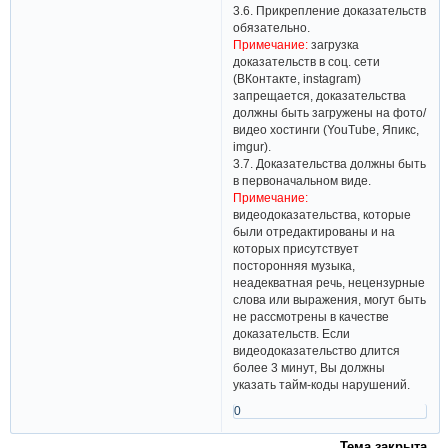
3.6. Прикрепление доказательств
обязательно.
Примечание:
загрузка
доказательств в соц. сети
(ВКонтакте, instagram)
запрещается, доказательства
должны быть загружены на фото/
видео хостинги (YouTube, Япикс,
imgur).
3.7. Доказательства должны быть
в первоначальном виде.
Примечание:
видеодоказательства, которые
были отредактированы и на
которых присутствует
посторонняя музыка,
неадекватная речь, нецензурные
слова или выражения, могут быть
не рассмотрены в качестве
доказательств. Если
видеодоказательство длится
более 3 минут, Вы должны
указать тайм-коды нарушений.
0
Тема закрыта