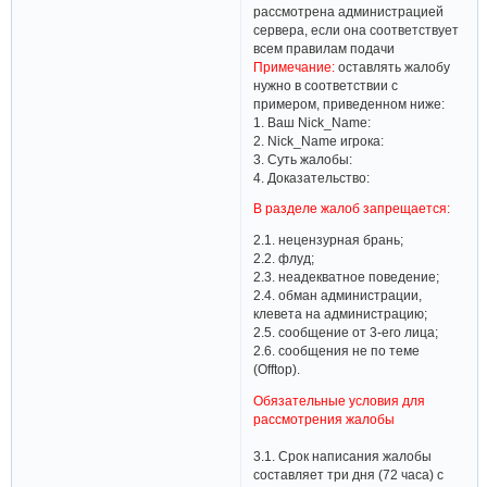
рассмотрена администрацией
сервера, если она соответствует
всем правилам подачи
Примечание:
оставлять жалобу
нужно в соответствии с
примером, приведенном ниже:
1. Ваш Nick_Name:
2. Nick_Name игрока:
3. Суть жалобы:
4. Доказательство:
В разделе жалоб запрещается:
2.1. нецензурная брань;
2.2. флуд;
2.3. неадекватное поведение;
2.4. обман администрации,
клевета на администрацию;
2.5. сообщение от 3-его лица;
2.6. сообщения не по теме
(Offtop).
Обязательные условия для
рассмотрения жалобы​
3.1. Срок написания жалобы
составляет три дня (72 часа) с