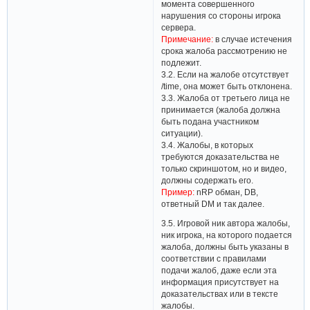
момента совершенного
нарушения со стороны игрока
сервера.
Примечание:
в случае истечения
срока жалоба рассмотрению не
подлежит.
3.2. Если на жалобе отсутствует
/time, она может быть отклонена.
3.3. Жалоба от третьего лица не
принимается (жалоба должна
быть подана участником
ситуации).
3.4. Жалобы, в которых
требуются доказательства не
только скриншотом, но и видео,
должны содержать его.
Пример:
nRP обман, DB,
ответный DM и так далее.
3.5. Игровой ник автора жалобы,
ник игрока, на которого подается
жалоба, должны быть указаны в
соответствии с правилами
подачи жалоб, даже если эта
информация присутствует на
доказательствах или в тексте
жалобы.