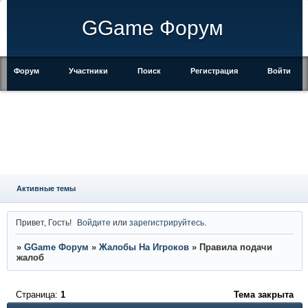
GGame Форум
Форум
Участники
Поиск
Регистрация
Войти
Активные темы
Привет, Гость!
Войдите
или
зарегистрируйтесь
.
»
GGame Форум
»
Жалобы На Игроков
»
Правила подачи
жалоб
Страница:
1
Тема закрыта