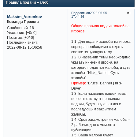
Правила подачи жалоб
Поделиться
2022-06-05
1
Maksim_Voronkov
17:44:36
Команда Проекта
Общие правила подачи жалоб на
Сообщений:
16
игроков​
Уважение:
[+0/-0]
Позитив:
[+0/-0]
1.1. Для подачи жалобы на игрока
Последний визит:
сервера необходимо создать
2022-08-12 15:06:58
соответствующую тему.
1.2. В названии темы необходимо
указать никнейм игрока, на
которого подается жалоба, и суть
жалобы: "Nick_Name | Суть
жалобы".
Пример:
"Bruce_Banner | nRP
Drive".
1.3. Если название вашей темы
не соответствует правилам
подачи, будет выдан отказ с
последующим закрытием
жалобы.
1.4. Срок рассмотрения жалобы -
2 рабочих дня с момента
публикации.
1.5. Ваша жалоба будет