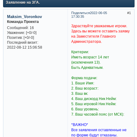
Заявление на ЗГА.
Поделиться
2022-06-05
1
Maksim_Voronkov
17:30:35
Команда Проекта
Здраствуйте уважаемые игроки.
Сообщений:
16
Здесь вы можете оставить заявку
Уважение:
[+0/-0]
на Заместителя Главного
Позитив:
[+0/-0]
Администратора.
Последний визит:
2022-08-12 15:06:58
Критерии:
Иметь возраст 14 лет
(исключения 13).
Быть Адекватным.
Форма подачи:
1. Ваше Имя:
2. Ваш возраст:
3. Ваш вк:
4. Ваш дискорд Ник Нейм:
5. Ваш игровой Ник Нейм:
6. Ваш уровень:
7. Ваш часовой пояс (от МСК):
*ВАЖНО*
Все заявления оставленные не
по форме будут отказаны.