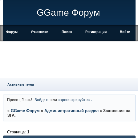
GGame Форум
Форум
Участники
Поиск
Регистрация
Войти
Активные темы
Привет, Гость!
Войдите
или
зарегистрируйтесь
.
»
GGame Форум
»
Административный раздел
»
Заявление на
ЗГА.
Страница:
1