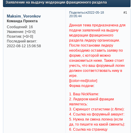
Заявление на выдачу модерации фракционного раздела
Поделиться
2022-05-18
1
Maksim_Voronkov
20:05:44
Команда Проекта
Данная тема предназначена для
Сообщений:
16
подачи заявлений на выдачу
Уважение:
[+0/-0]
модерации фракционного
Позитив:
[+0/-0]
раздела лидеру организации.
Последний визит:
После постановки лидеру
2022-08-12 15:06:58
необходимо оставить заявку по
форме, с которой можно
ознакомиться ниже. Также стоит
учесть, что ваш форумный логин
должен соответствовать нику в
игре.
[[color=red]/color]
Форма подачи
:
1. Ваш NickName:
2. Лидером какой фракции
являетесь:
3. Скриншот статистики (с /time):
4. Ссылка на форумный аккаунт:
5. Нужна ли смена логина (если
да, то пишите на какой сменить):
6. Ссылка на страницу