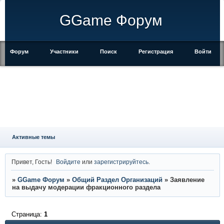
GGame Форум
Форум
Участники
Поиск
Регистрация
Войти
Активные темы
Привет, Гость!
Войдите
или
зарегистрируйтесь
.
»
GGame Форум
»
Общий Раздел Организаций
»
Заявление
на выдачу модерации фракционного раздела
Страница:
1