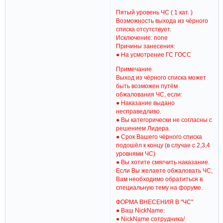
Пятый уровень ЧС ( 1 кат. )
Возможность выхода из чёрного
списка отсутствует.
Исключение: none
Причины занесения:
● На усмотрение ГС ГОСС
Примечание
Выход из чёрного списка может
быть возможен путём
обжалования ЧС, если:
● Наказание выдано
несправедливо.
● Вы категорически не согласны с
решением Лидера.
● Срок Вашего чёрного списка
подошёл к концу (в случае с 2,3,4
уровнями ЧС)
● Вы хотите смягчить наказание.
Если Вы желаете обжаловать ЧС,
Вам необходимо обратиться в
специальную тему на форуме.
ФОРМА ВНЕСЕНИЯ В "ЧС"
● Ваш NickName:
● NickName сотрудника/