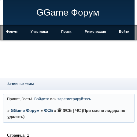
GGame Форум
Форум
Участники
Поиск
Регистрация
Войти
Активные темы
Привет, Гость!
Войдите
или
зарегистрируйтесь
.
»
GGame Форум
»
ФСБ
»
🕵 ФСБ | ЧС (При смене лидера не
удалять)
Страница:
1