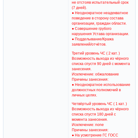
не отстояв испытательный срок
(7 дней).
● Неоднократное неадекватное
поведение в сторону состава
организации, граждан области.
● Совершение грубого
нарушения Устава организации.
● Подделывание/Кража
заявлений/отчётов.
Третий уровень ЧС ( 2 кат. )
Возможность выхода из чёрного
списка спустя 90 дней с момента
занесения.
Исключение: обжалование
Причины занесения:
● Неоднократное использование
должностных полномочий в
личных целях.
Четвёртый уровень ЧС ( 1 кат. )
Возможность выхода из чёрного
списка спустя 180 дней с
момента занесения.
Исключение: none
Причины занесения:
● На усмотрение ГС ГОСС