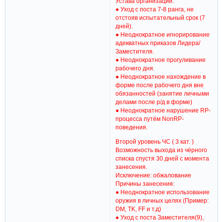
Устава организации.
● Уход с поста 7-8 ранга, не
отстояв испытательный срок (7
дней).
● Неоднократное игнорирование
адекватных приказов Лидера/
Заместителя.
● Неоднократное прогуливание
рабочего дня.
● Неоднократное нахождение в
форме после рабочего дня вне
обязанностей (занятие личными
делами после р/д в форме)
● Неоднократное нарушение RP-
процесса путём NonRP-
поведения.
Второй уровень ЧС ( 3 кат. )
Возможность выхода из чёрного
списка спустя 30 дней с момента
занесения.
Исключение: обжалование
Причины занесения:
● Неоднократное использование
оружия в личных целях (Пример:
DM, TK, FF и т.д)
● Уход с поста Заместителя(9),