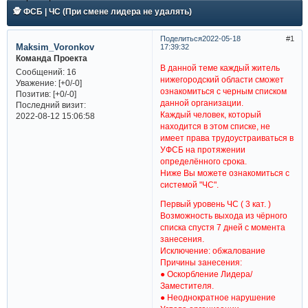
🕵 ФСБ | ЧС (При смене лидера не удалять)
Поделиться
2022-05-18
1
Maksim_Voronkov
17:39:32
Команда Проекта
В данной теме каждый житель
Сообщений:
16
нижегородский области сможет
Уважение:
[+0/-0]
ознакомиться с черным списком
Позитив:
[+0/-0]
данной организации.
Последний визит:
Каждый человек, который
2022-08-12 15:06:58
находится в этом списке, не
имеет права трудоустраиваться в
УФСБ на протяжении
определённого срока.
Ниже Вы можете ознакомиться с
системой "ЧС".
Первый уровень ЧС ( 3 кат. )
Возможность выхода из чёрного
списка спустя 7 дней с момента
занесения.
Исключение: обжалование
Причины занесения:
● Оскорбление Лидера/
Заместителя.
● Неоднократное нарушение