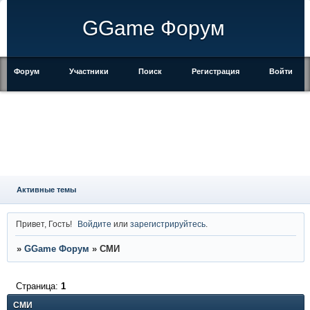
GGame Форум
Форум
Участники
Поиск
Регистрация
Войти
Активные темы
Привет, Гость!
Войдите
или
зарегистрируйтесь
.
»
GGame Форум
»
СМИ
Страница:
1
СМИ