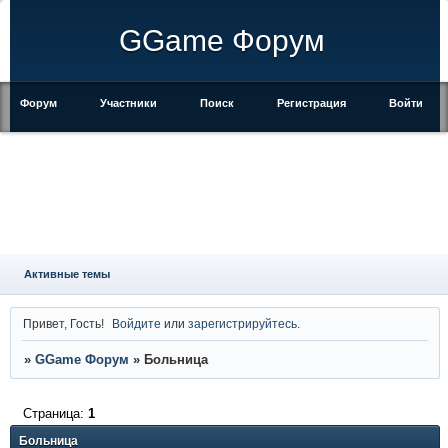
GGame Форум
Форум
Участники
Поиск
Регистрация
Войти
Активные темы
Привет, Гость!
Войдите
или
зарегистрируйтесь
.
»
GGame Форум
»
Больница
Страница:
1
Больница