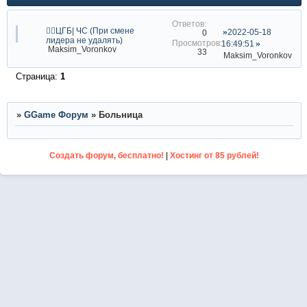
👨‍⚕ЦГБ| ЧС (При смене
2022-05-18
0
лидера не удалять)
16:49:51
Maksim_Voronkov
33
Maksim_Voronkov
Страница:
1
»
GGame Форум
»
Больница
Создать форум, бесплатно!
|
Хостинг от 85 рублей!