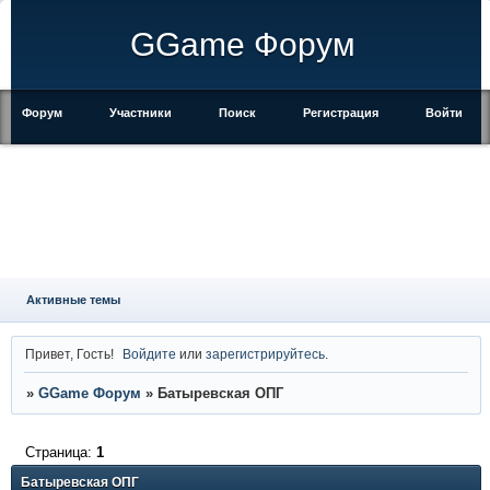
GGame Форум
Форум
Участники
Поиск
Регистрация
Войти
Активные темы
Привет, Гость!
Войдите
или
зарегистрируйтесь
.
»
GGame Форум
»
Батыревская ОПГ
Страница:
1
Батыревская ОПГ